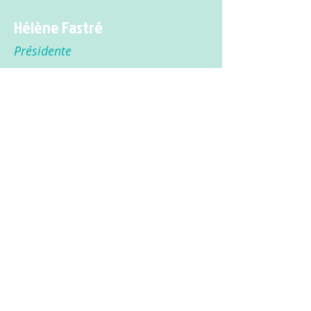
Hélène Fastré
Présidente
helene.fastre@villers-le-bouillet.be
0474/69.85.14
Les petites Bouilles asbl
Créé avec
Wix.com
2. rue de Huy 4530 Villers-le-Bouillet,
Belgique
extrascolaire.vlb@skynet.be
Tous droits réservés
Tél :
085 25 50 75
gsm :
0476 88 35 30