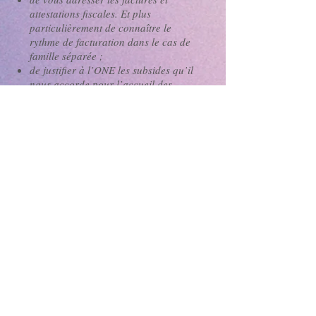
attestations fiscales. Et plus
particulièrement de connaître le
rythme de facturation dans le cas de
famille séparée ;
de justifier à l’ONE les subsides qu’il
nous accorde pour l’accueil
des
enfants;
respecter les normes légales
d’encadrement ;
garantir un niveau de qualité à nos
activités ;
pouvoir annuler une activité si le
nombre de participants inscrits est
insuffisant et vous laisser le temps de
trouver une autre solution.
Les fiches santé sont
indispensables pour nous permettre :