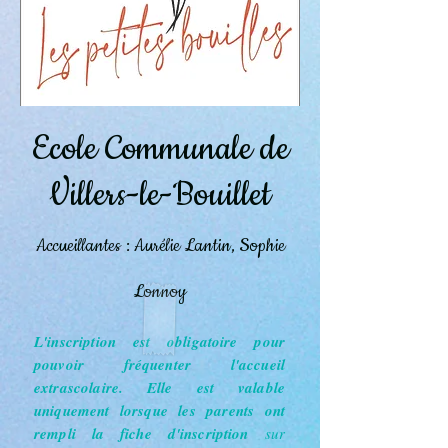
Ecole Communale de
Villers-le-Bouillet
Accueillantes :
Aurélie Lan
tin, Sophie
Lonnoy
L'inscription est obligatoire pour
pouvoir fréquenter l'accueil
extrascolaire. Elle est valable
uniquement lorsque les parents ont
rempli la fiche d'inscription
sur